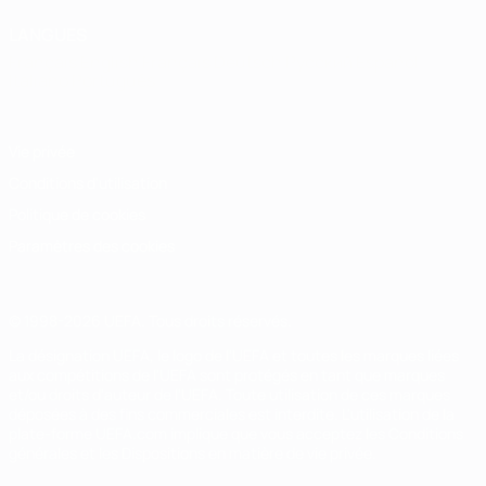
LANGUES
Français
English
Français
Deutsch
Русский
Español
Italiano
Português
Vie privée
Conditions d'utilisation
Politique de cookies
Paramètres des cookies
© 1998-2026 UEFA. Tous droits réservés.
La désignation UEFA, le logo de l'UEFA et toutes les marques liées
aux compétitions de l'UEFA sont protégés en tant que marques
et/ou droits d'auteur de l'UEFA. Toute utilisation de ces marques
déposées à des fins commerciales est interdite. L'utilisation de la
plate-forme UEFA.com implique que vous acceptez les Conditions
générales et les Dispositions en matière de vie privée.