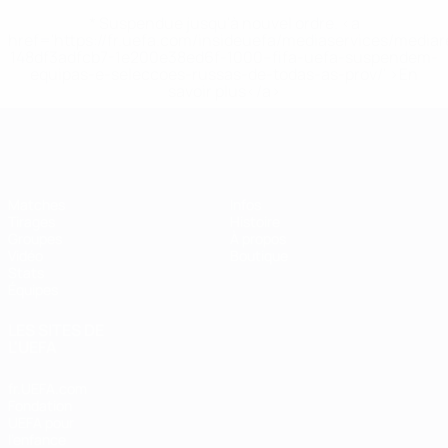
* Suspendue jusqu'à nouvel ordre. <a
href='https://fr.uefa.com/insideuefa/mediaservices/media
148df3adfcb7-1e200e38ed6f-1000--fifa-uefa-suspendem-
equipas-e-seleccoes-russas-de-todas-as-prov/' >En
savoir plus</a>
EURO de futsal
Matches
Infos
Tirages
Histoire
Groupes
À propos
Vidéo
Boutique
Stats
Équipes
LES SITES DE
L'UEFA
fr.UEFA.com
Fondation
UEFA pour
l'enfance