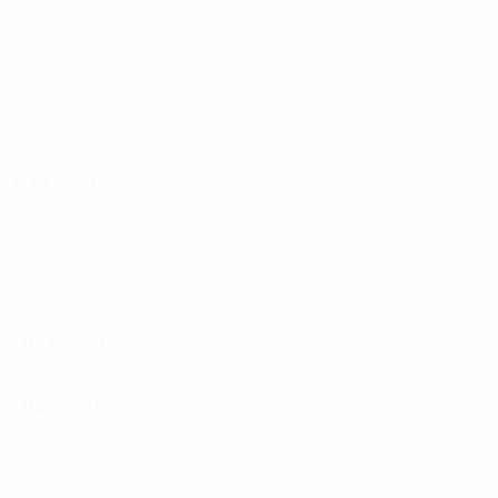
Matches joués
Buts
0,15 moy. par match
5
1
Tirs
Passes décisives
0,72 moy. par match
0,15 moy. par match
0
0
Cartons jaunes
Cartons rouges
Attaque
Distribution
Discipline
0
0
Cartons jaunes
Cartons rouges