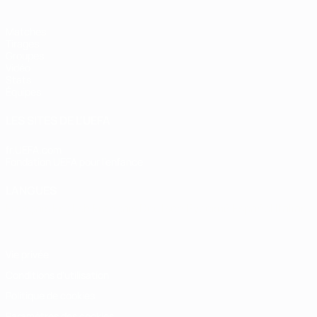
Matches
Tirages
Groupes
Vidéo
Stats
Équipes
LES SITES DE L'UEFA
fr.UEFA.com
Fondation UEFA pour l'enfance
LANGUES
Français
English
Français
Deutsch
Русский
Español
Italiano
Vie privée
Conditions d'utilisation
Politique de cookies
Paramètres des cookies