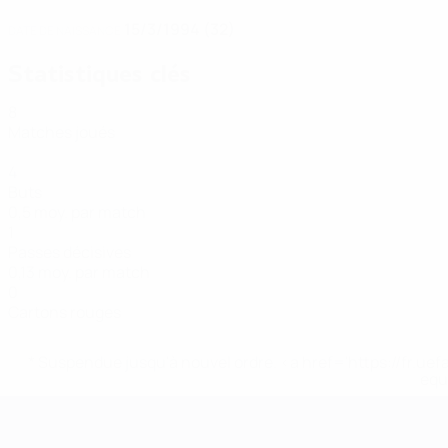
15/3/1994 (32)
DATE DE NAISSANCE
Statistiques clés
8
Matches joués
4
Buts
0,5 moy. par match
1
Passes décisives
0,13 moy. par match
0
Cartons rouges
* Suspendue jusqu'à nouvel ordre. <a href='https://fr
equ
EURO de futsal