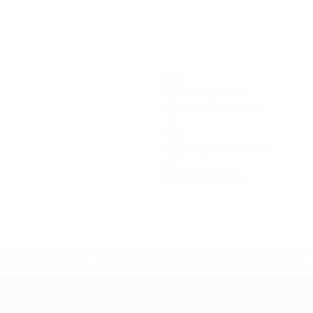
240
Minutes jouées
30 moy. par match
42
Tirs
5,25 moy. par match
0
Cartons jaunes
.uefa.com/insideuefa/mediaservices/mediareleases/news/027
ipas-e-seleccoes-russas-de-todas-as-prov/' >En savoir plus