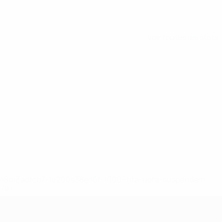
Voir toutes les stats
2-148df3adfcb7-1e200e38ed6f-1000--fifa-uefa-suspendem-
</a>