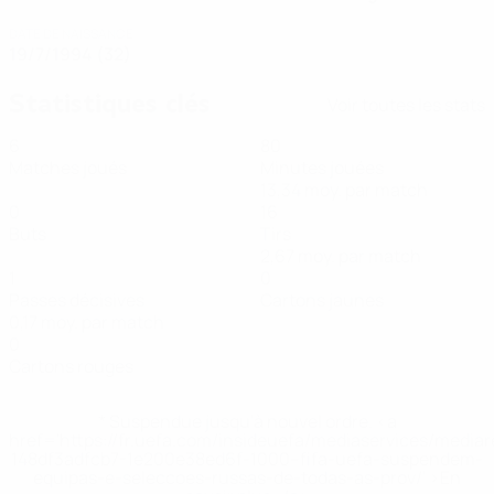
DATE DE NAISSANCE
19/7/1994 (32)
Statistiques clés
Voir toutes les stats
6
80
Matches joués
Minutes jouées
13,34 moy. par match
0
16
Buts
Tirs
2,67 moy. par match
1
0
Passes décisives
Cartons jaunes
0,17 moy. par match
0
Cartons rouges
* Suspendue jusqu'à nouvel ordre. <a
href='https://fr.uefa.com/insideuefa/mediaservices/media
148df3adfcb7-1e200e38ed6f-1000--fifa-uefa-suspendem-
equipas-e-seleccoes-russas-de-todas-as-prov/' >En