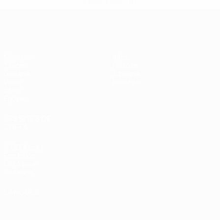
savoir plus</a>
EURO de futsal
Matches
Infos
Tirages
Histoire
Groupes
À propos
Vidéo
Boutique
Stats
Équipes
LES SITES DE
L'UEFA
fr.UEFA.com
Fondation
UEFA pour
l'enfance
LANGUES
Français
English
Français
Deutsch
Русский
Español
Italiano
Português