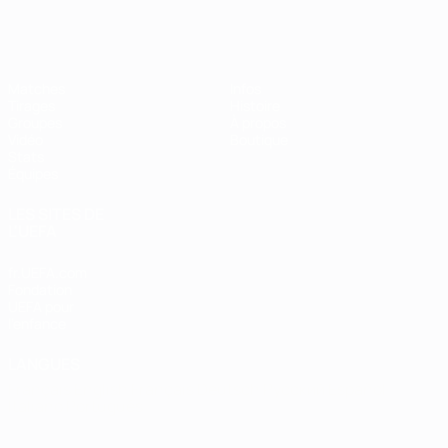
EURO de futsal
Matches
Infos
Tirages
Histoire
Groupes
À propos
Vidéo
Boutique
Stats
Équipes
LES SITES DE
L'UEFA
fr.UEFA.com
Fondation
UEFA pour
l'enfance
LANGUES
Français
English
Français
Deutsch
Русский
Español
Italiano
Português