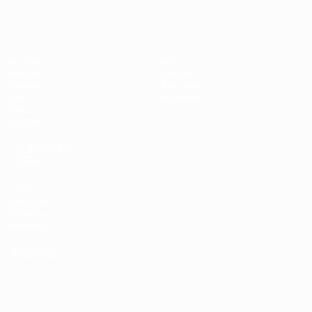
EURO de futsal
Matches
Infos
Tirages
Histoire
Groupes
À propos
Vidéo
Boutique
Stats
Équipes
LES SITES DE
L'UEFA
fr.UEFA.com
Fondation
UEFA pour
l'enfance
LANGUES
Français
English
Français
Deutsch
Русский
Español
Italiano
Português