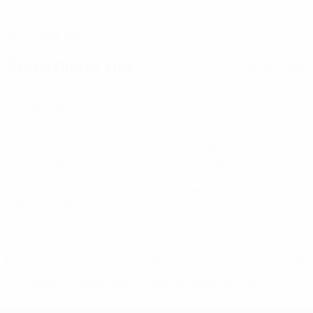
DATE DE NAISSANCE
29/7/1998 (28)
Statistiques clés
Voir toutes les stats
4
1
Matches joués
Buts
0,25 moy. par match
13
1
Tirs
Passes décisives
3,25 moy. par match
0,25 moy. par match
1
0
Cartons jaunes
Cartons rouges
0,25 moy. par match
* Suspendue jusqu'à nouvel ordre. <a
href='https://fr.uefa.com/insideuefa/mediaservices/media
148df3adfcb7-1e200e38ed6f-1000--fifa-uefa-suspendem-
equipas-e-seleccoes-russas-de-todas-as-prov/' >En
savoir plus</a>