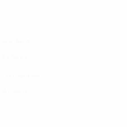
Matches joués
Minutes jouées
26,67 moy. par match
0
0
Buts
Cartons jaunes
0
Cartons rouges
Gardiens
Défense
Distribution
Attaque