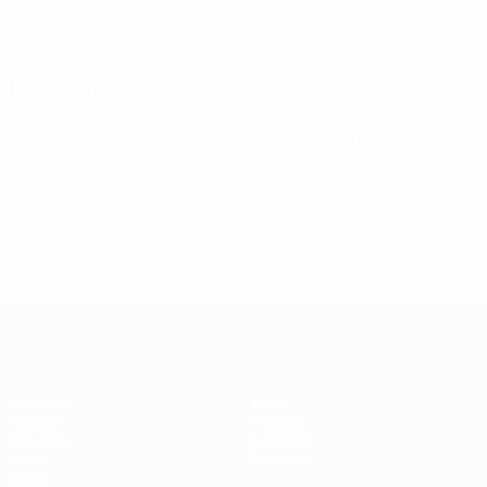
Discipline
0
0
Cartons jaunes
Cartons rouges
* Suspendue jusqu'à nouvel ordre. <a
href='https://fr.uefa.com/insideuefa/mediaservices/media
148df3adfcb7-1e200e38ed6f-1000--fifa-uefa-suspendem-
equipas-e-seleccoes-russas-de-todas-as-prov/' >En
savoir plus</a>
EURO de futsal
Matches
Infos
Tirages
Histoire
Groupes
À propos
Vidéo
Boutique
Stats