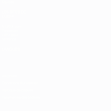
Équipes
LES SITES DE
L'UEFA
fr.UEFA.com
Fondation
UEFA pour
l'enfance
LANGUES
Français
English
Français
Deutsch
Русский
Español
Italiano
Português
Vie privée
Conditions d'utilisation
Politique de cookies
Paramètres des cookies