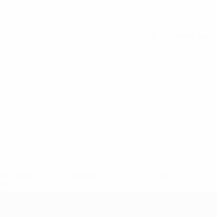
Voir toutes les stats
2-148df3adfcb7-1e200e38ed6f-1000--fifa-uefa-suspendem-
</a>