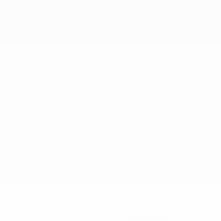
15
NUMÉRO EN CLUB
Allemagne
PAYS