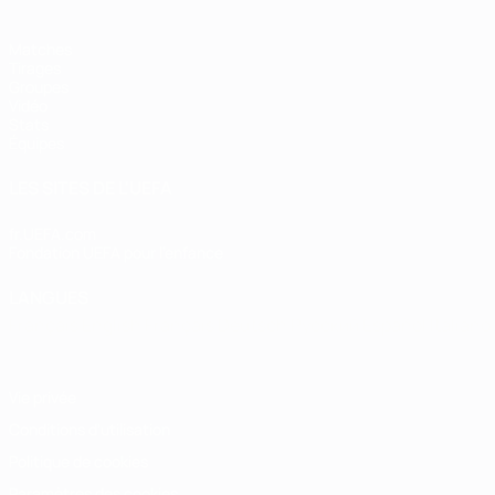
Matches
Tirages
Groupes
Vidéo
Stats
Équipes
LES SITES DE L'UEFA
fr.UEFA.com
Fondation UEFA pour l'enfance
LANGUES
Français
English
Français
Deutsch
Русский
Español
Italiano
Vie privée
Conditions d'utilisation
Politique de cookies
Paramètres des cookies