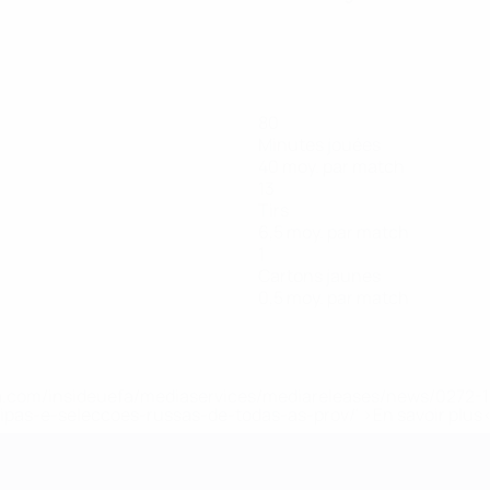
80
Minutes jouées
40 moy. par match
13
Tirs
6,5 moy. par match
1
Cartons jaunes
0,5 moy. par match
.uefa.com/insideuefa/mediaservices/mediareleases/news/027
ipas-e-seleccoes-russas-de-todas-as-prov/' >En savoir plus