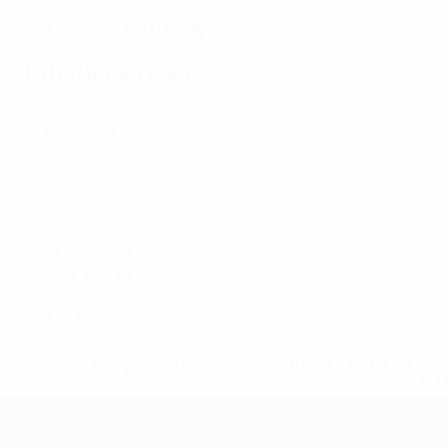
27/11/1995 (30)
DATE DE NAISSANCE
Statistiques clés
2
Matches joués
0
Buts
1
Passes décisives
0,5 moy. par match
0
Cartons rouges
* Suspendue jusqu'à nouvel ordre. <a href='https://fr
equ
EURO de futsal