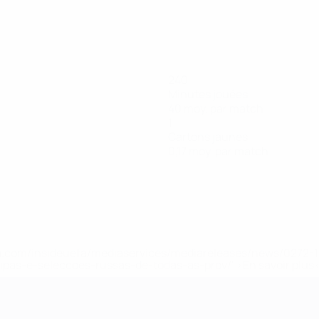
240
Minutes jouées
40 moy. par match
1
Cartons jaunes
0,17 moy. par match
.uefa.com/insideuefa/mediaservices/mediareleases/news/027
ipas-e-seleccoes-russas-de-todas-as-prov/' >En savoir plus