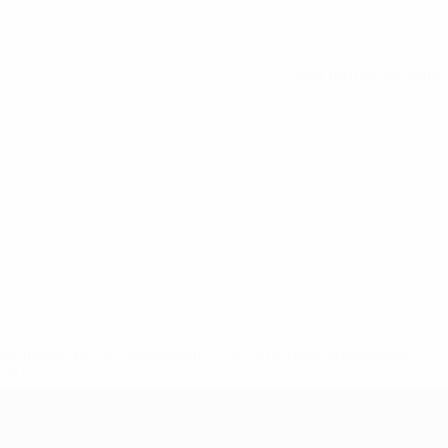
Voir toutes les stats
2-148df3adfcb7-1e200e38ed6f-1000--fifa-uefa-suspendem-
</a>