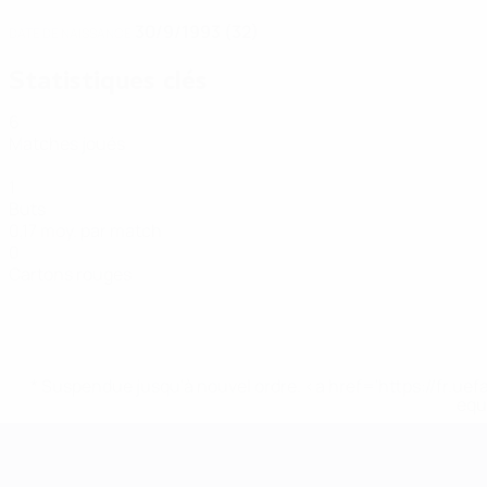
30/9/1993 (32)
DATE DE NAISSANCE
Statistiques clés
6
Matches joués
1
Buts
0,17 moy. par match
0
Cartons rouges
* Suspendue jusqu'à nouvel ordre. <a href='https://fr
equ
EURO de futsal