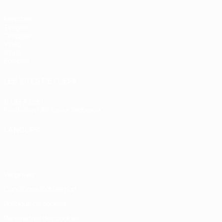
Matches
Tirages
Groupes
Vidéo
Stats
Équipes
LES SITES DE L'UEFA
fr.UEFA.com
Fondation UEFA pour l'enfance
LANGUES
Français
English
Français
Deutsch
Русский
Español
Italiano
Vie privée
Conditions d'utilisation
Politique de cookies
Paramètres des cookies