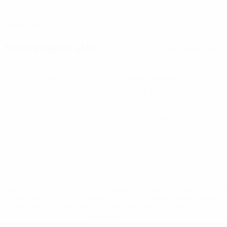
DATE DE NAISSANCE
30/4/1993 (33)
Statistiques clés
Voir toutes les stats
3
120
Matches joués
Minutes jouées
40 moy. par match
0
1
Buts
Cartons jaunes
0,34 moy. par match
0
Cartons rouges
* Suspendue jusqu'à nouvel ordre. <a
href='https://fr.uefa.com/insideuefa/mediaservices/media
148df3adfcb7-1e200e38ed6f-1000--fifa-uefa-suspendem-
equipas-e-seleccoes-russas-de-todas-as-prov/' >En
savoir plus</a>