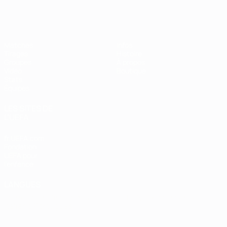
EURO de futsal
Matches
Infos
Tirages
Histoire
Groupes
À propos
Vidéo
Boutique
Stats
Équipes
LES SITES DE
L'UEFA
fr.UEFA.com
Fondation
UEFA pour
l'enfance
LANGUES
Français
English
Français
Deutsch
Русский
Español
Italiano
Português