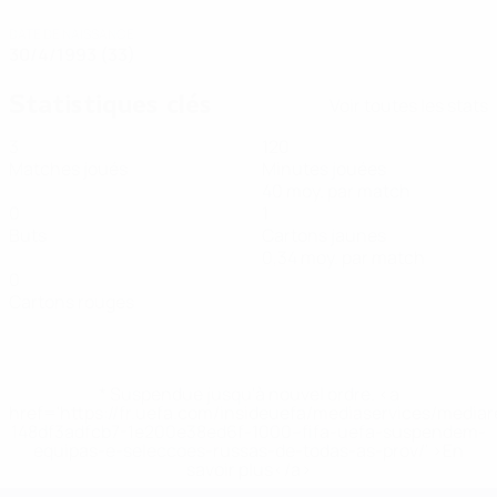
DATE DE NAISSANCE
30/4/1993 (33)
Statistiques clés
Voir toutes les stats
3
120
Matches joués
Minutes jouées
40 moy. par match
0
1
Buts
Cartons jaunes
0,34 moy. par match
0
Cartons rouges
* Suspendue jusqu'à nouvel ordre. <a
href='https://fr.uefa.com/insideuefa/mediaservices/media
148df3adfcb7-1e200e38ed6f-1000--fifa-uefa-suspendem-
equipas-e-seleccoes-russas-de-todas-as-prov/' >En
savoir plus</a>