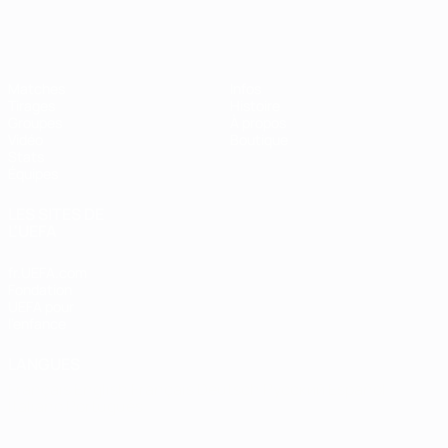
EURO de futsal
Matches
Infos
Tirages
Histoire
Groupes
À propos
Vidéo
Boutique
Stats
Équipes
LES SITES DE
L'UEFA
fr.UEFA.com
Fondation
UEFA pour
l'enfance
LANGUES
Français
English
Français
Deutsch
Русский
Español
Italiano
Português