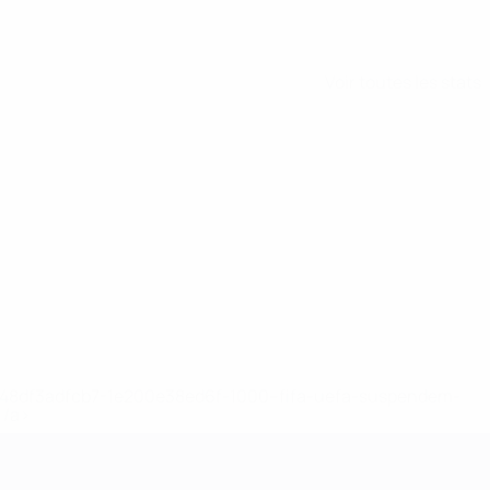
Voir toutes les stats
2-148df3adfcb7-1e200e38ed6f-1000--fifa-uefa-suspendem-
</a>