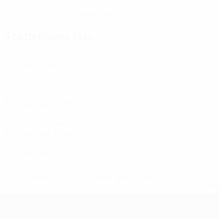
15/3/1996 (30)
DATE DE NAISSANCE
Statistiques clés
3
Matches joués
1
Buts
0,34 moy. par match
1
Passes décisives
0,34 moy. par match
0
Cartons rouges
* Suspendue jusqu'à nouvel ordre. <a href='https://fr
equ
EURO de futsal