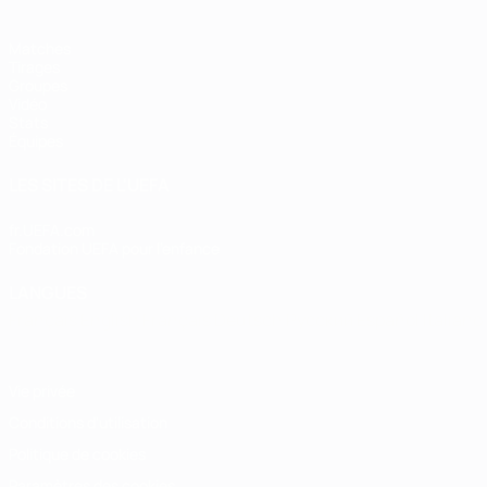
Matches
Tirages
Groupes
Vidéo
Stats
Équipes
LES SITES DE L'UEFA
fr.UEFA.com
Fondation UEFA pour l'enfance
LANGUES
Français
English
Français
Deutsch
Русский
Español
Italiano
Vie privée
Conditions d'utilisation
Politique de cookies
Paramètres des cookies