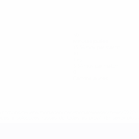
40
Minutes jouées
13,34 moy. par match
10
Tirs
3,34 moy. par match
0
Cartons jaunes
.uefa.com/insideuefa/mediaservices/mediareleases/news/027
ipas-e-seleccoes-russas-de-todas-as-prov/' >En savoir plus