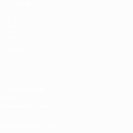
LES SITES DE
L'UEFA
fr.UEFA.com
Fondation
UEFA pour
l'enfance
LANGUES
Français
English
Français
Deutsch
Русский
Español
Italiano
Português
Vie privée
Conditions d'utilisation
Politique de cookies
Paramètres des cookies
© 1998-2026 UEFA. Tous droits réservés.