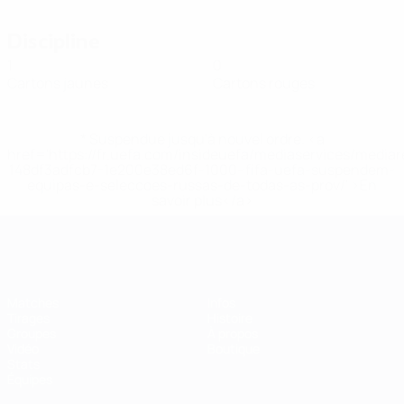
Discipline
1
0
Cartons jaunes
Cartons rouges
* Suspendue jusqu'à nouvel ordre. <a
href='https://fr.uefa.com/insideuefa/mediaservices/media
148df3adfcb7-1e200e38ed6f-1000--fifa-uefa-suspendem-
equipas-e-seleccoes-russas-de-todas-as-prov/' >En
savoir plus</a>
EURO de futsal
Matches
Infos
Tirages
Histoire
Groupes
À propos
Vidéo
Boutique
Stats
Équipes