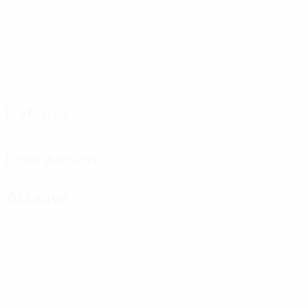
Matches joués
Minutes jouées
40 moy. par match
1
1
Buts
Cartons jaunes
0,25 moy. par match
0,25 moy. par match
0
Cartons rouges
Défense
Distribution
Attaque