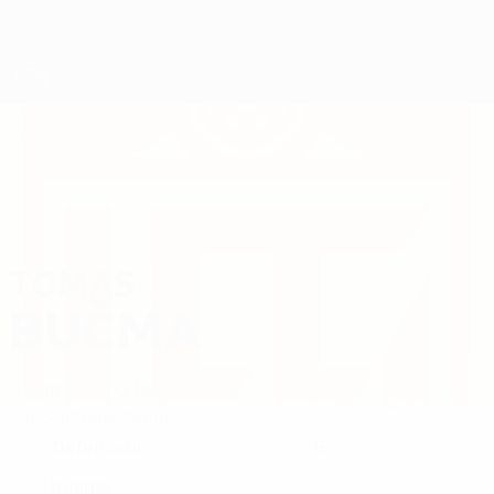
Passer
au
contenu
principal
EURO de futsal
TOMAS
Tomas Bučma Stats 2026
BUČMA
Lituanie
Kauno Žalgiris
Accueil
Stats
Matches
Défenseur
6
POSTE
NUMÉRO
Lituanie
PAYS
DATE DE NAISSANCE