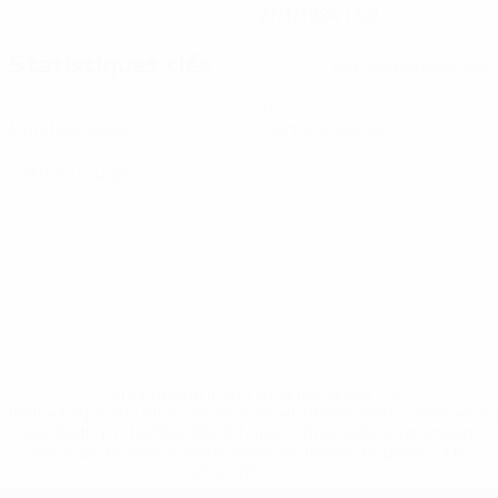
27/1/1994 (32)
Statistiques clés
Voir toutes les stats
3
0
Matches joués
Cartons jaunes
0
Cartons rouges
* Suspendue jusqu'à nouvel ordre. <a
href='https://fr.uefa.com/insideuefa/mediaservices/media
148df3adfcb7-1e200e38ed6f-1000--fifa-uefa-suspendem-
equipas-e-seleccoes-russas-de-todas-as-prov/' >En
savoir plus</a>