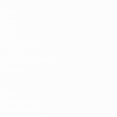
Matches
Tirages
Groupes
Vidéo
Stats
Équipes
LES SITES DE L'UEFA
fr.UEFA.com
Fondation UEFA pour l'enfance
LANGUES
Français
English
Français
Deutsch
Русский
Español
Italiano
Vie privée
Conditions d'utilisation
Politique de cookies