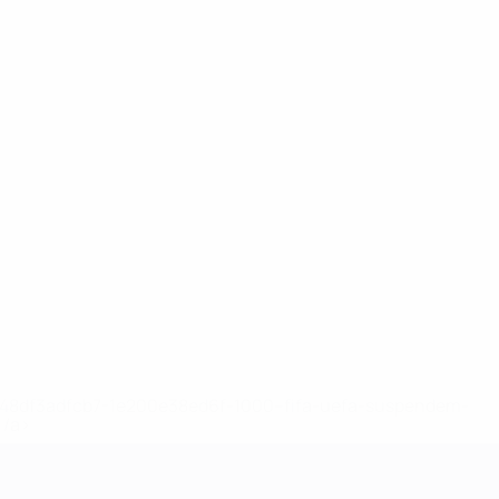
2-148df3adfcb7-1e200e38ed6f-1000--fifa-uefa-suspendem-
</a>