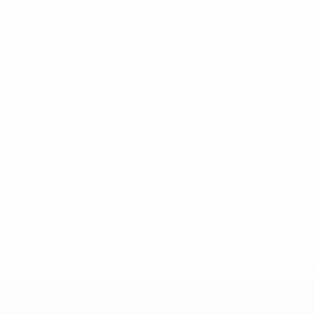
Championnat d'Europe de futsal de l'UEFA
ven. 31 janv. 2025
Championnat d'Europe de futsal de l'UEFA
mer. 18 déc. 2024
* Suspendue jusqu'à nouvel ordre. <a href='https://fr
equ
EURO de futsal