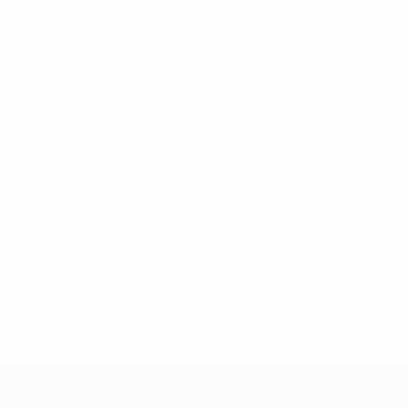
· Tour principal
· Tour principal
.uefa.com/insideuefa/mediaservices/mediareleases/news/027
ipas-e-seleccoes-russas-de-todas-as-prov/' >En savoir plus