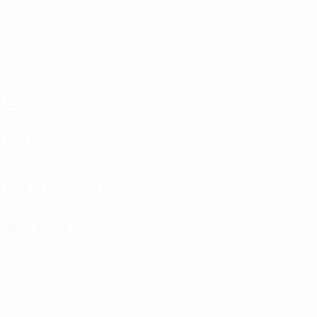
Matches joués
Minutes jouées
20 moy. par match
0
0
Buts
Cartons jaunes
0
Cartons rouges
Gardiens
Défense
Distribution
Attaque