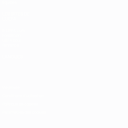
Équipes
LES SITES DE
L'UEFA
fr.UEFA.com
Fondation
UEFA pour
l'enfance
LANGUES
Français
English
Français
Deutsch
Русский
Español
Italiano
Português
Vie privée
Conditions d'utilisation
Politique de cookies
Paramètres des cookies