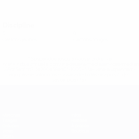
Discipline
0
0
Cartons jaunes
Cartons rouges
* Suspendue jusqu'à nouvel ordre. <a
href='https://fr.uefa.com/insideuefa/mediaservices/media
148df3adfcb7-1e200e38ed6f-1000--fifa-uefa-suspendem-
equipas-e-seleccoes-russas-de-todas-as-prov/' >En
savoir plus</a>
EURO de futsal
Matches
Infos
Tirages
Histoire
Groupes
À propos
Vidéo
Boutique
Stats