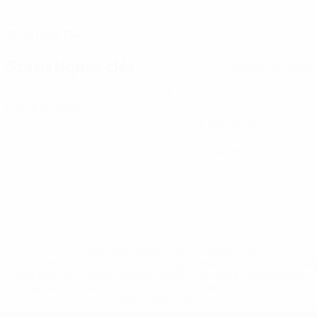
DATE DE NAISSANCE
27/6/1992 (34)
Statistiques clés
Voir toutes les stats
4
6
Matches joués
Tirs
1,5 moy. par match
0
0
Cartons jaunes
Cartons rouges
* Suspendue jusqu'à nouvel ordre. <a
href='https://fr.uefa.com/insideuefa/mediaservices/media
148df3adfcb7-1e200e38ed6f-1000--fifa-uefa-suspendem-
equipas-e-seleccoes-russas-de-todas-as-prov/' >En
savoir plus</a>