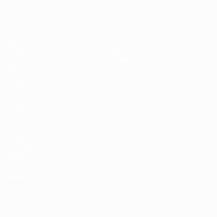
EURO de futsal
Matches
Infos
Tirages
Histoire
Groupes
À propos
Vidéo
Boutique
Stats
Équipes
LES SITES DE
L'UEFA
fr.UEFA.com
Fondation
UEFA pour
l'enfance
LANGUES
Français
English
Français
Deutsch
Русский
Español
Italiano
Português