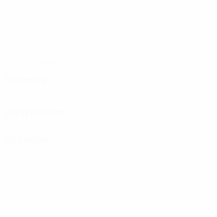
Matches joués
2
Buts
0,34 moy. par match
0
Cartons rouges
Défense
Distribution
Attaque