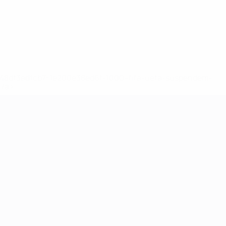
2-148df3adfcb7-1e200e38ed6f-1000--fifa-uefa-suspendem-
</a>