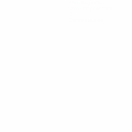
Minutes jouées
26,67 moy. par match
0
Cartons jaunes