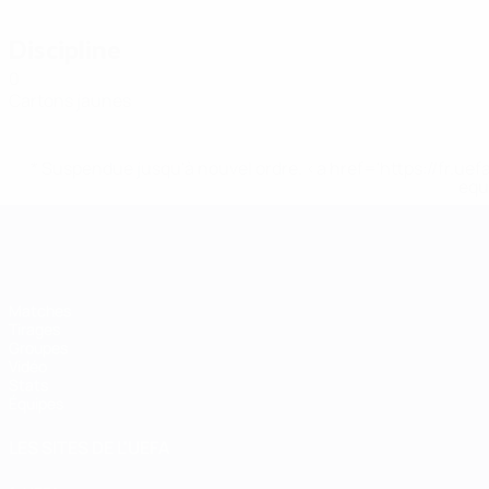
Discipline
0
Cartons jaunes
* Suspendue jusqu'à nouvel ordre. <a href='https://fr
equ
EURO de futsal
Matches
Tirages
Groupes
Vidéo
Stats
Équipes
LES SITES DE L'UEFA