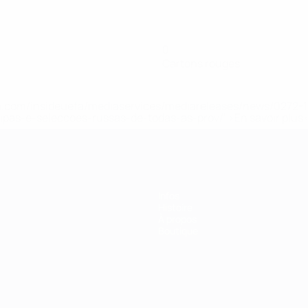
0
Cartons rouges
.uefa.com/insideuefa/mediaservices/mediareleases/news/027
ipas-e-seleccoes-russas-de-todas-as-prov/' >En savoir plus
Infos
Histoire
À propos
Boutique