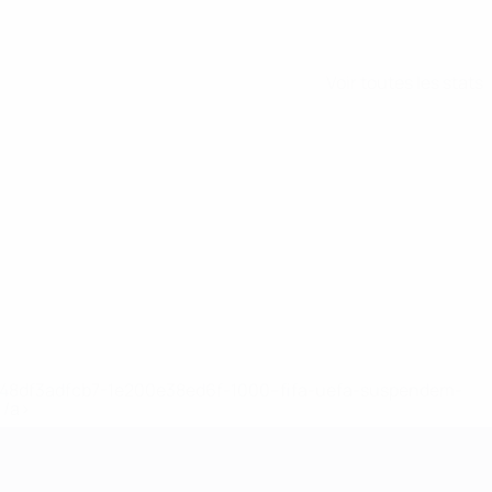
Voir toutes les stats
2-148df3adfcb7-1e200e38ed6f-1000--fifa-uefa-suspendem-
</a>