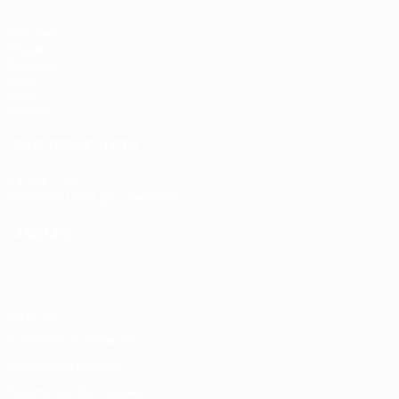
Matches
Tirages
Groupes
Vidéo
Stats
Équipes
LES SITES DE L'UEFA
fr.UEFA.com
Fondation UEFA pour l'enfance
LANGUES
Français
English
Français
Deutsch
Русский
Español
Italiano
Vie privée
Conditions d'utilisation
Politique de cookies
Paramètres des cookies