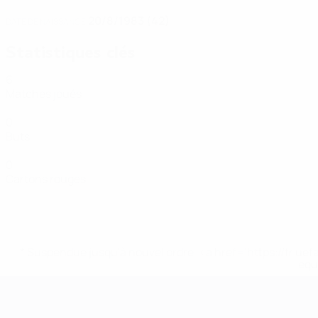
20/8/1983 (42)
DATE DE NAISSANCE
Statistiques clés
6
Matches joués
0
Buts
0
Cartons rouges
* Suspendue jusqu'à nouvel ordre. <a href='https://fr
equ
EURO de futsal