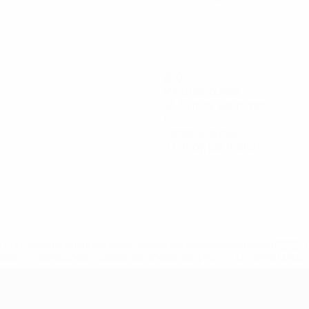
260
Minutes jouées
43,34 moy. par match
1
Cartons jaunes
0,17 moy. par match
.uefa.com/insideuefa/mediaservices/mediareleases/news/027
ipas-e-seleccoes-russas-de-todas-as-prov/' >En savoir plus