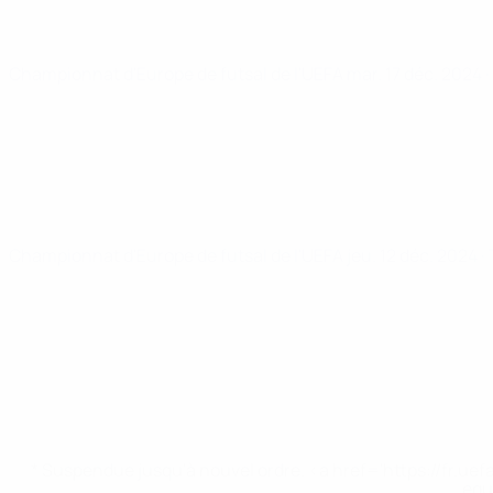
Championnat d'Europe de futsal de l'UEFA
mar. 17 déc. 2024
·
Championnat d'Europe de futsal de l'UEFA
jeu. 12 déc. 2024
·
* Suspendue jusqu'à nouvel ordre. <a href='https://fr
equ