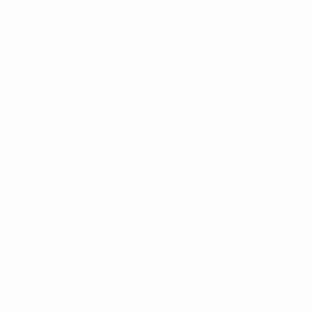
2-148df3adfcb7-1e200e38ed6f-1000--fifa-uefa-suspendem-
</a>