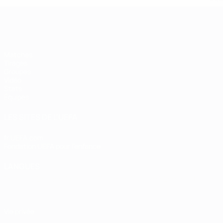
EURO de futsal
Matches
Tirages
Groupes
Vidéo
Stats
Équipes
LES SITES DE L'UEFA
fr.UEFA.com
Fondation UEFA pour l'enfance
LANGUES
Français
English
Français
Deutsch
Русский
Español
Italiano
Vie privée