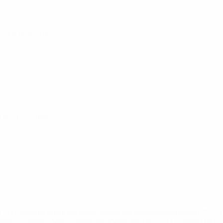
 Tour principal
 Tour principal
.uefa.com/insideuefa/mediaservices/mediareleases/news/027
ipas-e-seleccoes-russas-de-todas-as-prov/' >En savoir plus