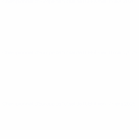
Championnat d'Europe de futsal de l'UEFA
mar. 15 avr. 2025
·
Championnat d'Europe de futsal de l'UEFA
mar. 11 mars 2025
Championnat d'Europe de futsal de l'UEFA
ven. 7 mars 2025
·