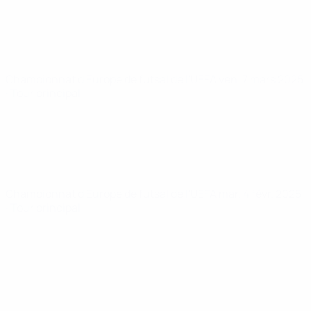
Championnat d'Europe de futsal de l'UEFA
ven. 7 mars 2025
· Tour principal
Championnat d'Europe de futsal de l'UEFA
mar. 4 févr. 2025
· Tour principal