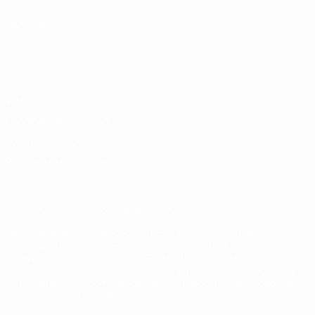
LANGUES
Français
English
Français
Deutsch
Русский
Español
Italiano
Português
Vie privée
Conditions d'utilisation
Politique de cookies
Paramètres des cookies
© 1998-2026 UEFA. Tous droits réservés.
La désignation UEFA, le logo de l'UEFA et toutes les marques liées
aux compétitions de l'UEFA sont protégés en tant que marques
et/ou droits d'auteur de l'UEFA. Toute utilisation de ces marques
déposées à des fins commerciales est interdite. L'utilisation de la
plate-forme UEFA.com implique que vous acceptez les Conditions
générales et les Dispositions en matière de vie privée.