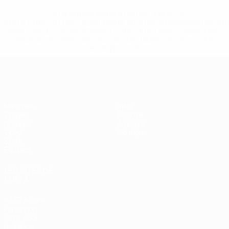
* Suspendue jusqu'à nouvel ordre. <a
href='https://fr.uefa.com/insideuefa/mediaservices/media
148df3adfcb7-1e200e38ed6f-1000--fifa-uefa-suspendem-
equipas-e-seleccoes-russas-de-todas-as-prov/' >En
savoir plus</a>
EURO de futsal
Matches
Infos
Tirages
Histoire
Groupes
À propos
Vidéo
Boutique
Stats
Équipes
LES SITES DE
L'UEFA
fr.UEFA.com
Fondation
UEFA pour
l'enfance