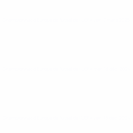
Championnat d'Europe de futsal de l'UEFA
ven. 7 mars 2025
·
Championnat d'Europe de futsal de l'UEFA
mer. 18 déc. 2024
Championnat d'Europe de futsal de l'UEFA
ven. 13 déc. 2024
·