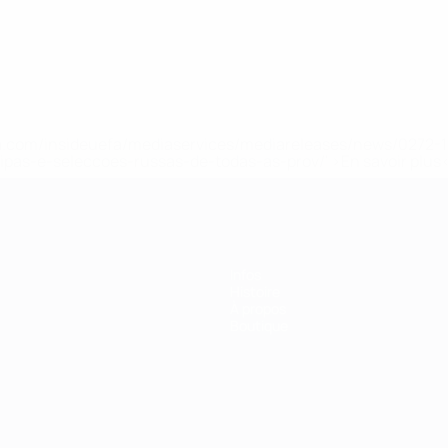
.uefa.com/insideuefa/mediaservices/mediareleases/news/027
ipas-e-seleccoes-russas-de-todas-as-prov/' >En savoir plus
Infos
Histoire
À propos
Boutique