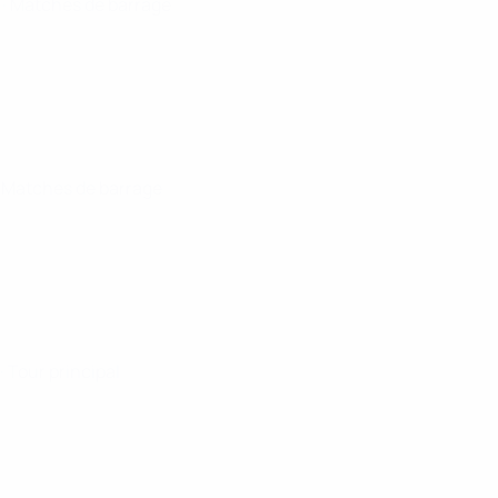
5
· Matches de barrage
· Matches de barrage
· Tour principal