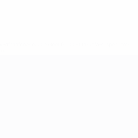
2-148df3adfcb7-1e200e38ed6f-1000--fifa-uefa-suspendem-
</a>