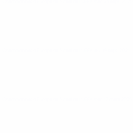
Championnat d'Europe de futsal de l'UEFA
mar. 23 sept. 202
Championnat d'Europe de futsal de l'UEFA
jeu. 18 sept. 2025
Championnat d'Europe de futsal de l'UEFA
mer. 12 mars 2025