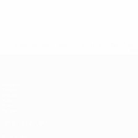
* Suspendue jusqu'à nouvel ordre. <a href='https://fr
equ
EURO de futsal
Matches
Tirages
Groupes
Vidéo
Stats
Équipes
LES SITES DE L'UEFA
fr.UEFA.com