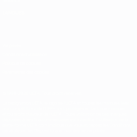
l'enfance
LANGUES
Français
English
Français
Deutsch
Русский
Español
Italiano
Português
Vie privée
Conditions d'utilisation
Politique de cookies
Paramètres des cookies
© 1998-2026 UEFA. Tous droits réservés.
La désignation UEFA, le logo de l'UEFA et toutes les marques liées
aux compétitions de l'UEFA sont protégés en tant que marques
et/ou droits d'auteur de l'UEFA. Toute utilisation de ces marques
déposées à des fins commerciales est interdite. L'utilisation de la
plate-forme UEFA.com implique que vous acceptez les Conditions
générales et les Dispositions en matière de vie privée.