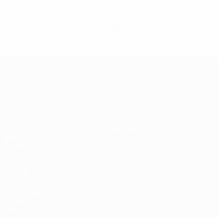
* Suspendue jusqu'à nouvel ordre. <a
href='https://fr.uefa.com/insideuefa/mediaservices/media
148df3adfcb7-1e200e38ed6f-1000--fifa-uefa-suspendem-
equipas-e-seleccoes-russas-de-todas-as-prov/' >En
savoir plus</a>
EURO de futsal
Matches
Infos
Tirages
Histoire
Groupes
À propos
Vidéo
Boutique
Stats
Équipes
LES SITES DE
L'UEFA
fr.UEFA.com
Fondation
UEFA pour