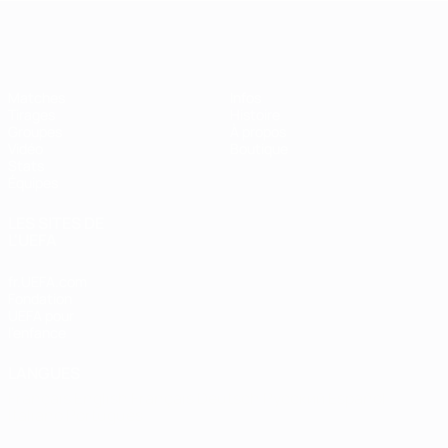
EURO de futsal
Matches
Infos
Tirages
Histoire
Groupes
À propos
Vidéo
Boutique
Stats
Équipes
LES SITES DE
L'UEFA
fr.UEFA.com
Fondation
UEFA pour
l'enfance
LANGUES
Français
English
Français
Deutsch
Русский
Español
Italiano
Português