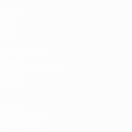
Matches
Tirages
Groupes
Vidéo
Stats
Équipes
LES SITES DE L'UEFA
fr.UEFA.com
Fondation UEFA pour l'enfance
LANGUES
Français
English
Français
Deutsch
Русский
Español
Italiano
Vie privée
Conditions d'utilisation
Politique de cookies