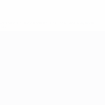
2-148df3adfcb7-1e200e38ed6f-1000--fifa-uefa-suspendem-
</a>