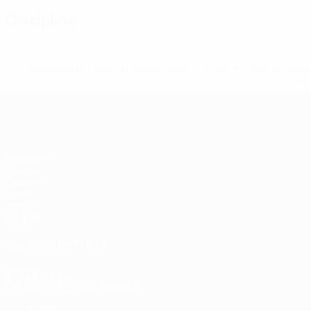
Discipline
* Suspendue jusqu'à nouvel ordre. <a href='https://fr
equ
EURO de futsal
Matches
Tirages
Groupes
Vidéo
Stats
Équipes
LES SITES DE L'UEFA
fr.UEFA.com
Fondation UEFA pour l'enfance