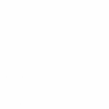
Buts
1,67 moy. par match
8
Cartons jaunes
1,34 moy. par match
Attaque
Distribution
Défense
Gardiens