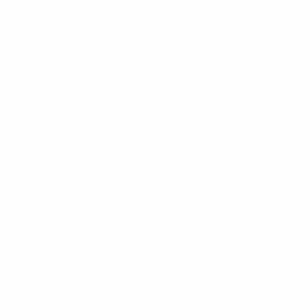
.uefa.com/insideuefa/mediaservices/mediareleases/news/027
ipas-e-seleccoes-russas-de-todas-as-prov/' >En savoir plus
Infos
Histoire
À propos
Boutique