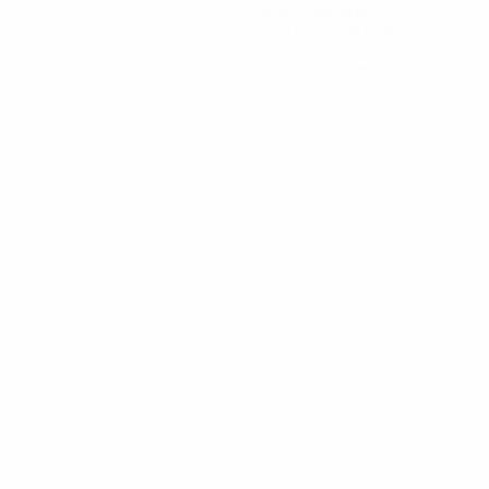
Buts concédés
3,84 moy. par match
0
Cartons rouges