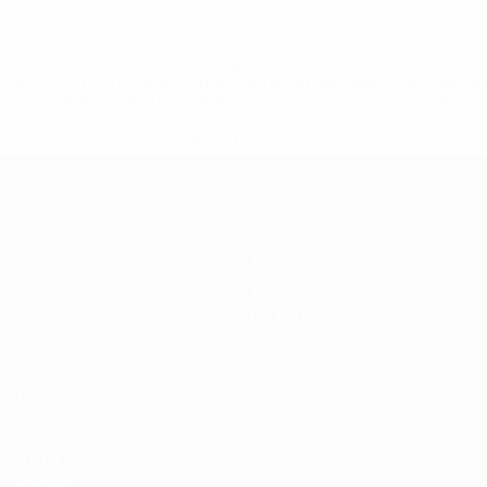
* Suspendue jusqu'à nouvel ordre. <a
href='https://fr.uefa.com/insideuefa/mediaservices/media
148df3adfcb7-1e200e38ed6f-1000--fifa-uefa-suspendem-
equipas-e-seleccoes-russas-de-todas-as-prov/' >En
savoir plus</a>
EURO de futsal
Matches
Infos
Tirages
Histoire
Groupes
À propos
Vidéo
Boutique
Stats
Équipes
LES SITES DE
L'UEFA
fr.UEFA.com
Fondation