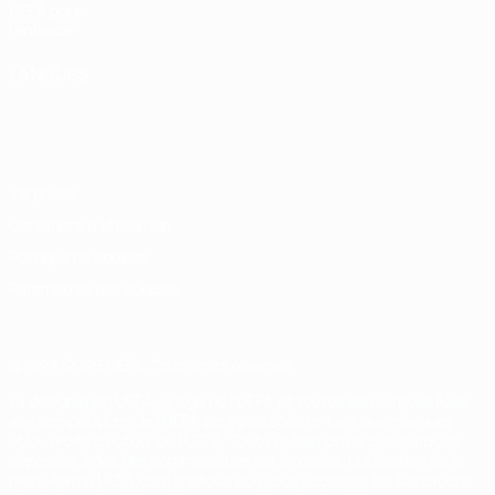
UEFA pour
l'enfance
LANGUES
Français
English
Français
Deutsch
Русский
Español
Italiano
Português
Vie privée
Conditions d'utilisation
Politique de cookies
Paramètres des cookies
© 1998-2026 UEFA. Tous droits réservés.
La désignation UEFA, le logo de l'UEFA et toutes les marques liées
aux compétitions de l'UEFA sont protégés en tant que marques
et/ou droits d'auteur de l'UEFA. Toute utilisation de ces marques
déposées à des fins commerciales est interdite. L'utilisation de la
plate-forme UEFA.com implique que vous acceptez les Conditions