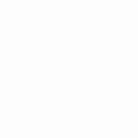
ont terminé co-meilleurs buteurs avec
sept buts chacun.
Le Français Souheil Mouhoudine pose pour une photo avec le
trophée du meilleur buteur Alipay lors de la finale de l'UEFA
Futsal EURO 2026 entre le Portugal et l'Espagne à l'Arena
Stozice. on February 07, 2026 in Ljubljana, Slovenia. (Photo by
Chris Ricco - UEFA/UEFA via Getty Images)
UEFA via Getty Images