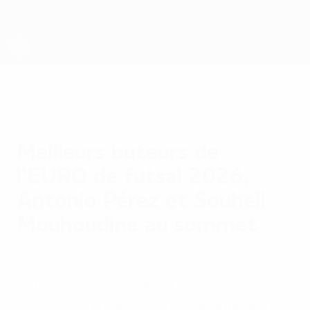
Passer
au
contenu
principal
EURO de futsal
Meilleurs buteurs de
l'EURO de futsal 2026,
Antonio Pérez et Souheil
Mouhoudine au sommet
samedi 7 février 2026
Le héros espagnol de la finale, Antonio
Pérez, et le Français Souheil Mouhoudine