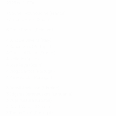
2026 de l’UEFA
7
Souheil Mouhoudine (France)
7
Antonio Pérez (Spain)
6
Omar Rahou (Belgium)
4
Julio De Oliveira (Italy)
4
Rúben Góis (Portugal)
4
Ouassini Guirio (France)
4
Mellado (Spain)
4
José Raya (Spain)
4
Diogo Santos (Portugal)
4
Pany Varela (Portugal)
3
Danyil Abakshyn (Ukraine)
3
Edgaras Baranauskas (Lithuania)
3
Duje Kustura (Croatia)
3
David Mataja (Croatia)
3
Tomás Paçó (Portugal)