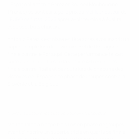
L’Espagnol Antonio Pérez et Souheil Mouhoudine
(France) se sont partagé le prix du
Meilleur buteur
de
l’
EURO de futsal 2026
après avoir terminé à égalité
avec sept buts chacun.
Antonio Pérez s’est hissé en tête après avoir inscrit un
superbe triplé lors de la victoire 5-3 de l’Espagne en
finale contre le Portugal. Cette performance faisait
suite à un doublé lors de la victoire 4-0 en quarts de
finale contre l’Italie et des buts lors de chacune des
victoires de l’Espagne en phase de groupes contre la
Slovénie et la Belgique.
Meilleurs buteurs, les buts de Souheil Mouhoudine
Mouhoudine a frappé trois fois en phase de groupes
avant d’inscrire un superbe triplé en quarts de finale