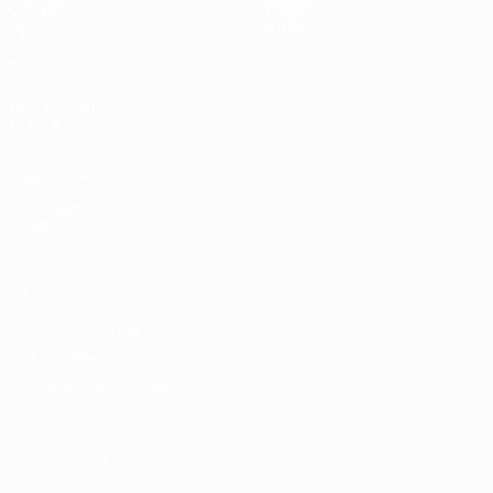
Groupes
À propos
Vidéo
Boutique
Stats
Équipes
LES SITES DE
L'UEFA
fr.UEFA.com
Fondation
UEFA pour
l'enfance
Vie privée
Conditions d'utilisation
Politique de cookies
Paramètres des cookies
© 1998-2026 UEFA. Tous droits réservés.