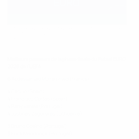
Le trophée du meilleur buteur de l’UEFA Futsal EURO 2026,
présenté par Alipay+
UEFA
Meilleurs passeurs de la phase finale du Futsal EURO
2026 de l’UEFA
6
Abdessamad Mohammed (France)
4
Cecilio (Spain)
4
Francisco Cortés (Spain)
4
Pany Varela (Portugal)
4
Justinas Zagurskas (Lithuania)
3
Bruno Coelho (Portugal)
3
Erick Mendonça (Portugal)