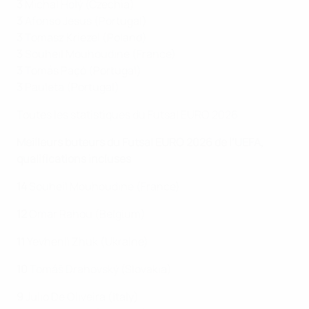
3
Michal Holý (Czechia)
3
Afonso Jesus (Portugal)
3
Tomasz Kriezel (Poland)
3
Souheil Mouhoudine (France)
3
Tomás Paçó (Portugal)
3
Pauleta (Portugal)
Toutes les statistiques du Futsal EURO 2026
Meilleurs buteurs du Futsal EURO 2026 de l’UEFA,
qualifications incluses
14
Souheil Mouhoudine (France)
12
Omar Rahou (Belgium)
11
Yevhenii Zhuk (Ukraine)
10
Tomáš Drahovský (Slovakia)
9
Julio De Oliveira (Italy)