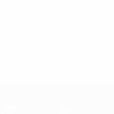
1996
: Konstantin Eremenko (Russia) 8
*A remporté/partagé le prix de meilleur buteur grâce
aux passes décisives
Dernière mise à jour : 7 février
© 1998-2026 UEFA. All rights reserved.
Mis à jour le: samedi 7 février 2026
EURO de futsal
Matches
Infos
Tirages
Histoire