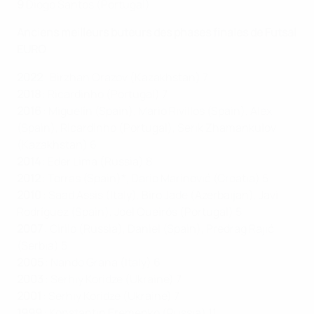
9
Diogo Santos (Portugal)
Anciens meilleurs buteurs des phases finales de Futsal
EURO
2022
: Birzhan Orazov (Kazakhstan) 7
2018
: Ricardinho (Portugal) 7
2016
: Miguelín (Spain), Mario Rivillos (Spain), Alex
(Spain), Ricardinho (Portugal), Serik Zhamankulov
(Kazakhstan) 6
2014
: Eder Lima (Russia) 8
2012
: Torras (Spain)*, Dario Marinović (Croatia) 5
2010
: Saad Assis (Italy), Biro Jade (Azerbaijan), Javi
Rodríguez (Spain), Joel Queirós (Portugal) 5
2007
: Cirilo (Russia), Daniel (Spain), Predrag Rajić
(Serbia) 5
2005
: Nando Grana (Italy) 6
2003
: Serhiy Koridze (Ukraine) 7
2001
: Serhiy Koridze (Ukraine) 7
1999
: Konstantin Eremenko (Russia) 11