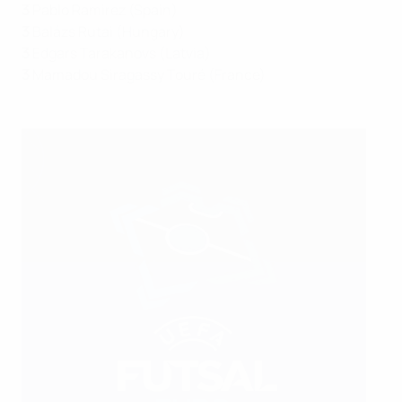
3
Pablo Ramirez (Spain)
3
Balázs Rutai (Hungary)
3
Edgars Tarakanovs (Latvia)
3
Mamadou Siragassy Touré (France)