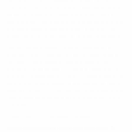
lors de la victoire 4-2 après prolongation contre
l’Ukraine. Il a ensuite conclu avec l’égalisation tardive
e
de la France face à la Croatie lors du match pour la 3
place, une rencontre perdue par son équipe aux tirs au
but. Mouhoudine a terminé meilleur buteur au total,
qualifications incluses, avec un total de 14 réalisations.
Derrière les deux leaders, le Belge Omar Rahou a
totalisé six buts, commençant par un triplé lors de la
victoire 4-0 de la Belgique contre le Bélarus, deux
autres lors d’une défaite 5-4 contre la Slovénie et un
autre lors de la défaite 10-3 face à l’Espagne, égalant le
record de six buts en phase de groupes atteint pour la
dernière fois en 2003. Son parcours s’est arrêté lors de
l’élimination de la Belgique en quarts de finale face au
Portugal.
Futsal EURO 2026, les meilleurs buteurs
Meilleurs buteurs de la phase finale du Futsal EURO