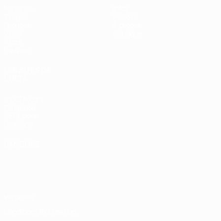
Matches
Infos
Tirages
Histoire
Groupes
À propos
Vidéo
Boutique
Stats
Équipes
LES SITES DE
L'UEFA
fr.UEFA.com
Fondation
UEFA pour
l'enfance
LANGUES
Français
English
Français
Deutsch
Русский
Español
Italiano
Português
Vie privée
Conditions d'utilisation