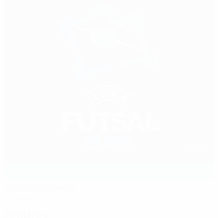
Tistedalshallen
Tistedal
Arbitres