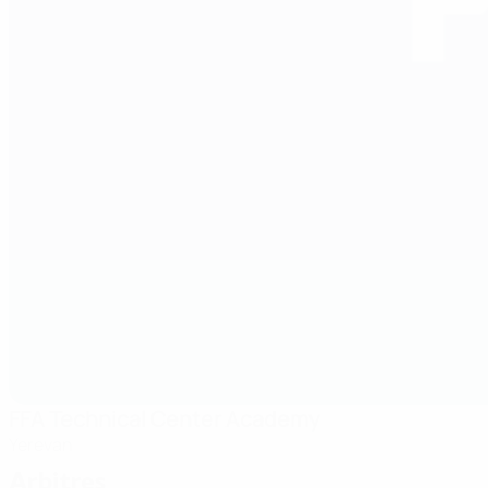
FFA Technical Center Academy
Yerevan
Arbitres