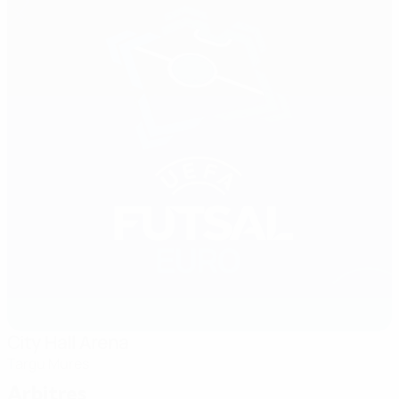
City Hall Arena
Targu Mures
Arbitres