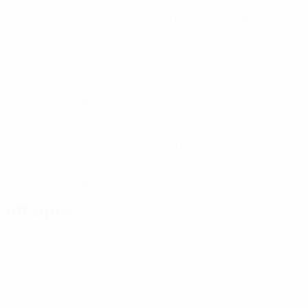
Matches joués
Minutes jouées
81,17 moy. par match
0
4
Buts
Tirs
0,67 moy. par match
1
85,5%
Passes décisives
Précision des passes (%)
0,17 moy. par match
35,04
56,39
Vitesse maximale (km/h)
Distance parcourue (km)
32,11 moy. par match
9,4 moy. par match
1
0
Cartons jaunes
Cartons rouges
0,17 moy. par match
Attaque