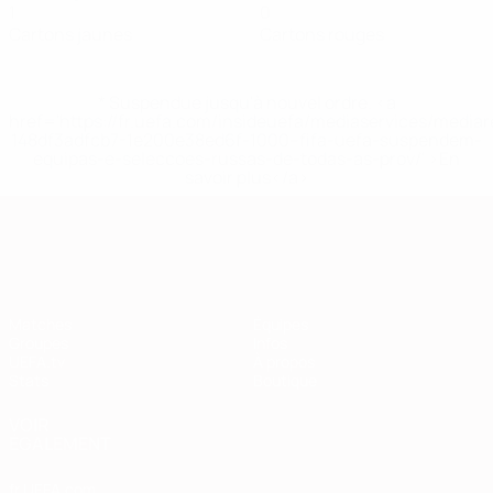
1
0
Cartons jaunes
Cartons rouges
* Suspendue jusqu'à nouvel ordre. <a
href='https://fr.uefa.com/insideuefa/mediaservices/media
148df3adfcb7-1e200e38ed6f-1000--fifa-uefa-suspendem-
equipas-e-seleccoes-russas-de-todas-as-prov/' >En
savoir plus</a>
European Qualifiers
Matches
Équipes
Groupes
Infos
UEFA.tv
À propos
Stats
Boutique
VOIR
ÉGALEMENT
fr.UEFA.com