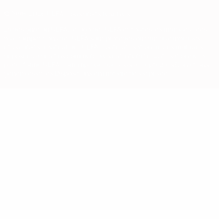
© 1998-2026 UEFA. Tous droits réservés.
La désignation UEFA, le logo de l'UEFA et toutes les marques liées
aux compétitions de l'UEFA sont protégés en tant que marques
et/ou droits d'auteur de l'UEFA. Toute utilisation de ces marques
déposées à des fins commerciales est interdite. L'utilisation de la
plate-forme UEFA.com implique que vous acceptez les Conditions
générales et les Dispositions en matière de vie privée.