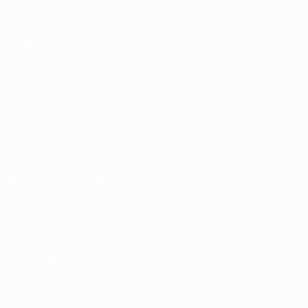
Dans les
coulisses de
l'UEFA
Fondation
UEFA pour
l'enfance
LANGUES
Français
English
Français
Deutsch
Русский
Español
Italiano
Português
Télécharger l'appli officielle
Vie privée
Conditions d'utilisation
Politique de cookies
Paramètres des cookies