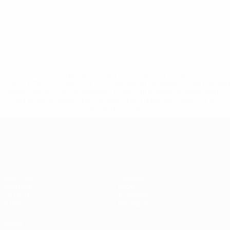
* Suspendue jusqu'à nouvel ordre. <a
href='https://fr.uefa.com/insideuefa/mediaservices/media
148df3adfcb7-1e200e38ed6f-1000--fifa-uefa-suspendem-
equipas-e-seleccoes-russas-de-todas-as-prov/' >En
savoir plus</a>
European Qualifiers
Matches
Équipes
Groupes
Infos
UEFA.tv
À propos
Stats
Boutique
VOIR