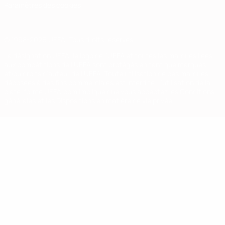
Paramètres des cookies
© 1998-2026 UEFA. Tous droits réservés.
La désignation UEFA, le logo de l'UEFA et toutes les marques liées
aux compétitions de l'UEFA sont protégés en tant que marques
et/ou droits d'auteur de l'UEFA. Toute utilisation de ces marques
déposées à des fins commerciales est interdite. L'utilisation de la
plate-forme UEFA.com implique que vous acceptez les Conditions
générales et les Dispositions en matière de vie privée.