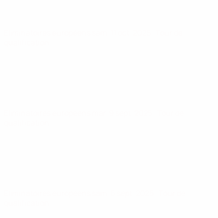
Éliminatoires européens
sam. 11 oct. 2025
· Tour de
qualification
Éliminatoires européens
mar. 9 sept. 2025
· Tour de
qualification
Éliminatoires européens
sam. 6 sept. 2025
· Tour de
qualification