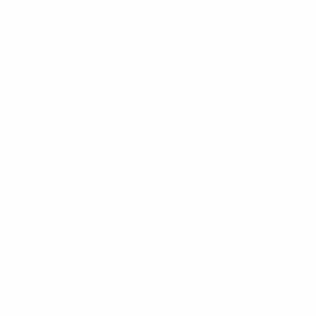
Éliminatoires européens
dim. 16 nov. 2025
· Tour de
qualification
Éliminatoires européens
jeu. 13 nov. 2025
· Tour de
qualification
Éliminatoires européens
mar. 14 oct. 2025
· Tour de
qualification