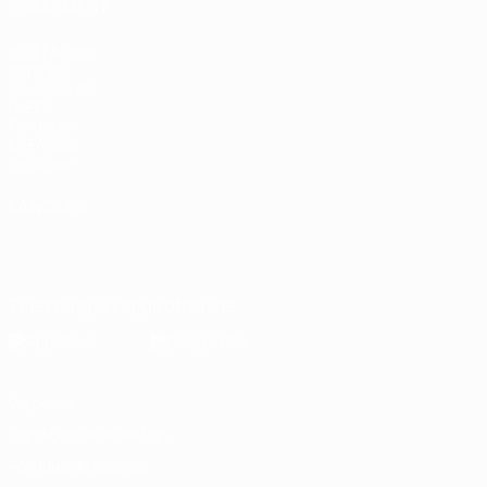
ÉGALEMENT
fr.UEFA.com
Dans les
coulisses de
l'UEFA
Fondation
UEFA pour
l'enfance
LANGUES
Français
English
Français
Deutsch
Русский
Español
Italiano
Português
Télécharger l'appli officielle
Vie privée
Conditions d'utilisation
Politique de cookies