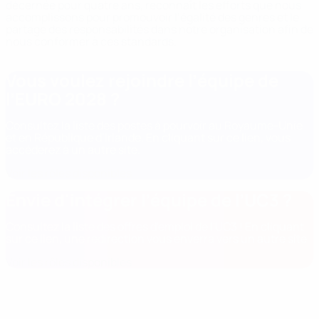
décernée pour quatre ans, reconnaît les efforts que nous
accomplissons pour promouvoir l’égalité des genres et le
partage des responsabilités dans notre organisation afin de
nous conformer à ces standards.
Vous voulez rejoindre l’équipe de
l’EURO 2028 ?
Consultez la liste des postes à pourvoir au Royaume-Unie
et en République d’Irlande. En cliquant sur ce lien, vous
accéderez à un autre site.
Voir les rôles disponibles
Envie d'intégrer l’équipe de l’UC3 ?
Consultez la liste des offres d'emploi de l'UC3 ! En cliquant
sur ce lien, une redirection vous enverra vers un autre site
Voir les rôles disponibles