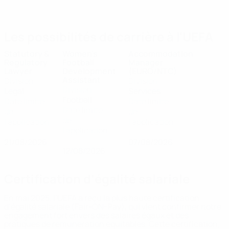
Les possibilités de carrière à l'UEFA
Statutory &
Women’s
Accommodation
Regulatory
Football
Manager
Lawyer
Development
(EURO/NTC)
Assistant
Division:
Division:
Division:
Legal
Services
Football
Date limite
Date limite
Date limite
de
de
de
l'application
l'application
l'application
:
:
:
21/08/2026
07/08/2026
12/08/2026
Certification d’égalité salariale
En mai 2025, l’UEFA a reçu la plus haute certification
d’égalité salariale (Fair-ON-Pay), qui vient confirmer notre
engagement fort envers des salaires égaux et des
pratiques de rémunération équitables. Cette certification,