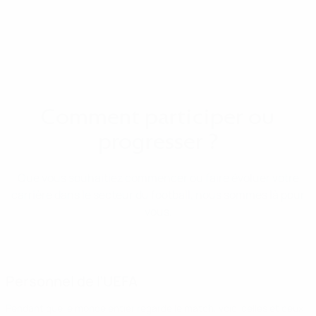
d'acquérir une
réelle
expérience dans
le monde du
football.
Comment participer ou
progresser ?
Que vous souhaitiez commencer ou faire évoluer votre
carrière dans le secteur du football, nous sommes là pour
vous.
Personnel de l’UEFA
Pendant que le monde entier regarde le match, voici celles et ceux