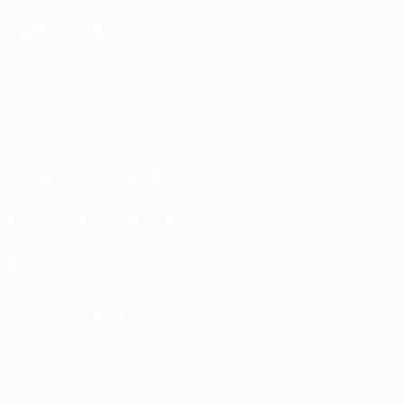
SUIVEZ-NOUS SUR
Conditions d'utilisation
Politiques de confidentialité
Politique de cookies
Paramètres des cookies
© 1998-2026 UEFA. Tous droits réservés.
La désignation UEFA, le logo de l'UEFA et toutes les marques liées aux