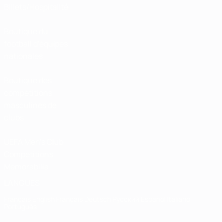
Billets/Hospitalité
Boutique du
football d'équipes
nationales
Boutique des
compétitions
masculines de
clubs
UEFA Men's Club
Competitions
Memorabilia
LANGUES
Français
English
Français
Deutsch
Русский
Español
Italiano
Português