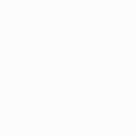
À propos
Associations nationales
Gestion des compétitions
Développement
Durabilité
Infos et médias
DÉCOUVRIR
PLUS
UEFA.tv
MyUEFA
Calendrier des
UC3
matches
Classements