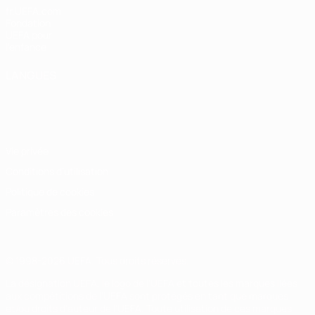
fr.UEFA.com
Fondation
UEFA pour
l'enfance
LANGUES
Français
English
Français
Deutsch
Русский
Español
Italiano
Português
Vie privée
Conditions d'utilisation
Politique de cookies
Paramètres des cookies
© 1998-2026 UEFA. Tous droits réservés.
La désignation UEFA, le logo de l'UEFA et toutes les marques liées
aux compétitions de l'UEFA sont protégés en tant que marques
et/ou droits d'auteur de l'UEFA. Toute utilisation de ces marques