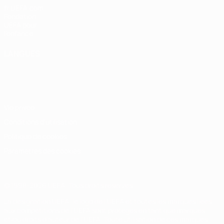
fr.UEFA.com
Fondation
UEFA pour
l'enfance
LANGUES
Français
English
Français
Deutsch
Русский
Español
Italiano
Português
Vie privée
Conditions d'utilisation
Politique de cookies
Paramètres des cookies
© 1998-2026 UEFA. Tous droits réservés.
La désignation UEFA, le logo de l'UEFA et toutes les marques liées
aux compétitions de l'UEFA sont protégés en tant que marques
et/ou droits d'auteur de l'UEFA. Toute utilisation de ces marques