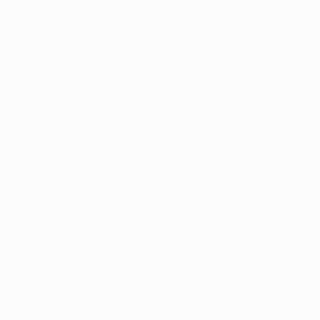
fr.UEFA.com
Fondation
UEFA pour
l'enfance
LANGUES
Français
English
Français
Deutsch
Русский
Español
Italiano
Português
Vie privée
Conditions d'utilisation
Politique de cookies
Paramètres des cookies
© 1998-2026 UEFA. Tous droits réservés.
La désignation UEFA, le logo de l'UEFA et toutes les marques liées
aux compétitions de l'UEFA sont protégés en tant que marques
et/ou droits d'auteur de l'UEFA. Toute utilisation de ces marques