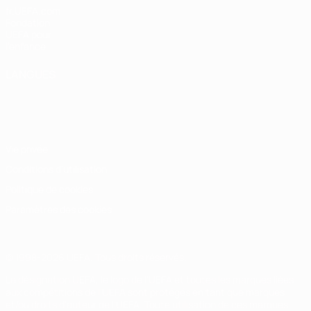
fr.UEFA.com
Fondation
UEFA pour
l'enfance
LANGUES
Français
English
Français
Deutsch
Русский
Español
Italiano
Português
Vie privée
Conditions d'utilisation
Politique de cookies
Paramètres des cookies
© 1998-2026 UEFA. Tous droits réservés.
La désignation UEFA, le logo de l'UEFA et toutes les marques liées
aux compétitions de l'UEFA sont protégés en tant que marques
et/ou droits d'auteur de l'UEFA. Toute utilisation de ces marques