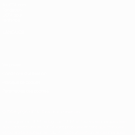
fr.UEFA.com
Fondation
UEFA pour
l'enfance
LANGUES
Français
English
Français
Deutsch
Русский
Español
Italiano
Português
Vie privée
Conditions d'utilisation
Politique de cookies
Paramètres des cookies
© 1998-2026 UEFA. Tous droits réservés.
La désignation UEFA, le logo de l'UEFA et toutes les marques liées
aux compétitions de l'UEFA sont protégés en tant que marques
et/ou droits d'auteur de l'UEFA. Toute utilisation de ces marques