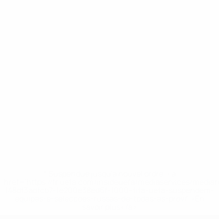
* Suspendue jusqu'à nouvel ordre. <a
href='https://fr.uefa.com/insideuefa/mediaservices/media
148df3adfcb7-1e200e38ed6f-1000--fifa-uefa-suspendem-
equipas-e-seleccoes-russas-de-todas-as-prov/' >En
savoir plus</a>