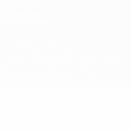
Conditions d'utilisation
Politique de cookies
Paramètres des cookies
© 1998-2026 UEFA. Tous droits réservés.
La désignation UEFA, le logo de l'UEFA et toutes les marques liées
aux compétitions de l'UEFA sont protégés en tant que marques
et/ou droits d'auteur de l'UEFA. Toute utilisation de ces marques
déposées à des fins commerciales est interdite. L'utilisation de la
plate-forme UEFA.com implique que vous acceptez les Conditions
générales et les Dispositions en matière de vie privée.