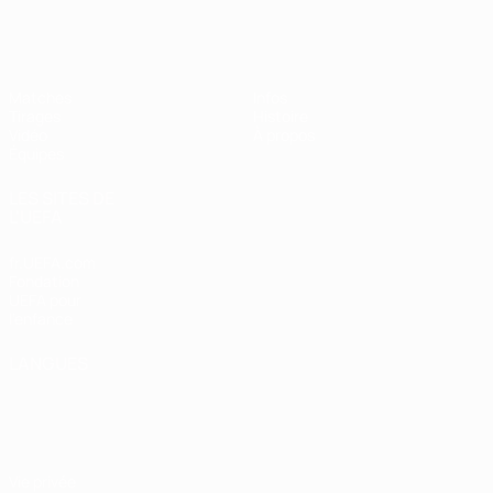
EURO féminin des moins de 19 ans d
Matches
Infos
Tirages
Histoire
Vidéo
À propos
Équipes
LES SITES DE
L'UEFA
fr.UEFA.com
Fondation
UEFA pour
l'enfance
LANGUES
Français
English
Français
Deutsch
Русский
Español
Italiano
Português
Vie privée