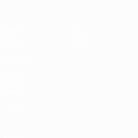
EURO féminin des moins de 19 ans d
Matches
Infos
Tirages
Histoire
Vidéo
À propos
Équipes
LES SITES DE
L'UEFA
fr.UEFA.com
Fondation
UEFA pour
l'enfance
LANGUES
Français
English
Français
Deutsch
Русский
Español
Italiano
Português
Vie privée