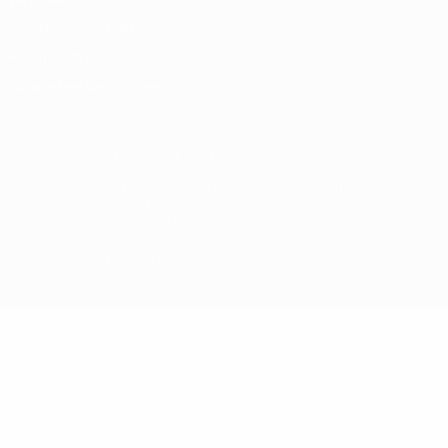
Conditions d'utilisation
Politique de cookies
Paramètres des cookies
© 1998-2026 UEFA. Tous droits réservés.
La désignation UEFA, le logo de l'UEFA et toutes les marques liées
aux compétitions de l'UEFA sont protégés en tant que marques
et/ou droits d'auteur de l'UEFA. Toute utilisation de ces marques
déposées à des fins commerciales est interdite. L'utilisation de la
plate-forme UEFA.com implique que vous acceptez les Conditions
générales et les Dispositions en matière de vie privée.