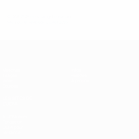
© 1998-2026 UEFA. All rights reserved.
Mis à jour le: vendredi 10 juillet 2026
EURO féminin des moins de 19 ans d
Matches
Infos
Tirages
Histoire
Vidéo
À propos
Équipes
LES SITES DE
L'UEFA
fr.UEFA.com
Fondation
UEFA pour
l'enfance