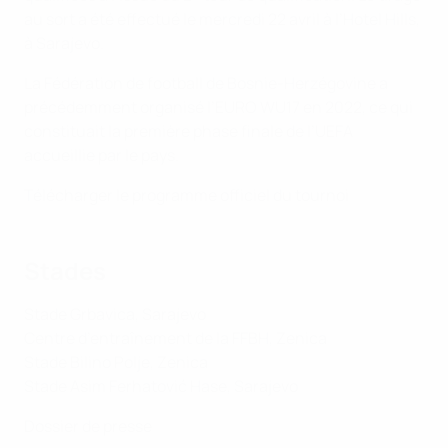
au sort a été effectué le mercredi 22 avril à l’Hotel Hills,
à Sarajevo.
La Fédération de football de Bosnie-Herzégovine a
précédemment organisé l’EURO WU17 en 2022, ce qui
constituait la première phase finale de l’UEFA
accueillie par le pays.
Télécharger le programme officiel du tournoi
Stades
Stade Grbavica, Sarajevo
Centre d’entraînement de la FFBH, Zenica
Stade Bilino Polje, Zenica
Stade Asim Ferhatović Hase, Sarajevo
Dossier de presse