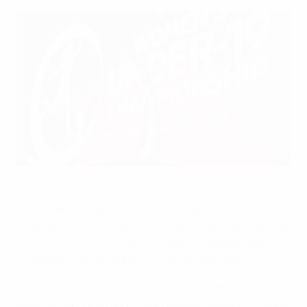
Le trophée de l’EURO WU19 exposé lors du tirage au sort à
Sarajevo
Fedja Krvavac fourni par la Fédération de football de Bosnie-Herzégovine
La Bosnie-Herzégovine a accueilli la phase finale du
Championnat d’Europe féminin des moins de 19 ans de
l’UEFA
2026 du 27 juin au 10 juillet. L’Espagne a battu
l’Allemagne en finale pour conserver son titre.
Le pays hôte a été rejoint par les sept sélections
e
qualifiées à l’issue du 2
tour de qualification. Le tirage