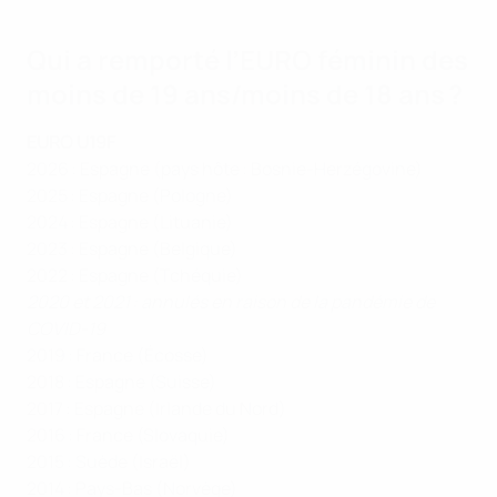
Qui a remporté l’EURO féminin des
moins de 19 ans/moins de 18 ans ?
EURO U19F
2026 : Espagne (pays hôte : Bosnie-Herzégovine)
2025 : Espagne (Pologne)
2024 : Espagne (Lituanie)
2023 : Espagne (Belgique)
2022 : Espagne (Tchéquie)
2020 et 2021 : annulés en raison de la pandémie de
COVID-19
2019 : France (Écosse)
2018 : Espagne (Suisse)
2017 : Espagne (Irlande du Nord)
2016 : France (Slovaquie)
2015 : Suède (Israël)
2014 : Pays-Bas (Norvège)