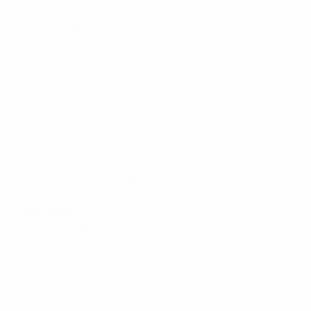
2013 : France (Pays de Galles)
2012 : Suède (Turquie)
2011 : Allemagne (Italie)
2010 : France (Macédoine du Nord)
2009 : Angleterre (Bélarus)
2008 : Italie (France)
2007 : Allemagne (Islande)
2006 : Allemagne (Suisse)
2005 : Russie (Hongrie)
2004 : Espagne (Finlande)
2003 : France (Allemagne)
2002 : Allemagne (Suède)
EURO U18F
2001 : Allemagne (Norvège)
2000 : Allemagne (France)
1999 : Suède (Suède)
1998 : Danemark (finale en matches aller-retour face à
la France)