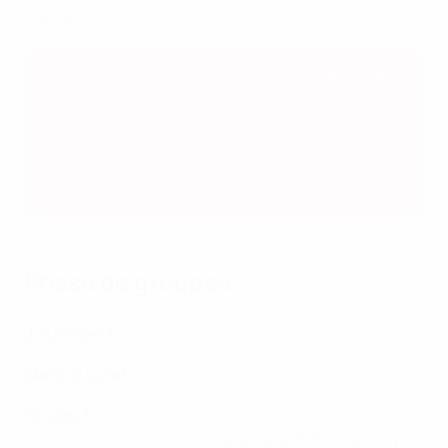
Tubize)
Les groupes de la phase finale de l'EURO M19F
Groupe A
: Belgique (hôte), Autriche, Allemagne,
Pays-Bas
Groupe B
: Islande, France, Tchéquie, Espagne
(tenante du titre)
Phase de groupes
Journée 1
Mardi 18 juillet
Groupe A
Allemagne 6-0 Autriche
(Stade de la RBFA Academy,