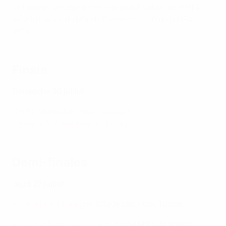
Le tournoi sert également de qualification de l'UEFA
pour la Coupe du Monde Féminine U-20 de la FIFA
2024.
Finale
Dimanche 30 juillet
17h30, Stade Den Dreef, Louvain
Espagne 0-0 Allemagne (3-2 a.p.)
Demi-finales
Jeudi 27 juillet
Pays-Bas 0-1 Espagne
(Stade Leburton, Tubize)
France 2-3 Allemagne
(a.p., Stade RBFA Academy,