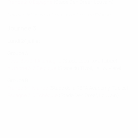
France 2-0 Espagne
(Stade Den Dreef, Louvain)
Baby-Jordy Benera, tête fracassante face à l'Islande
Journée 3
Lundi 24 juillet
Groupe A
Pays-Bas 2-1 Allemagne
(Stade Leburton, Tubize)
Autriche 3-3 Belgique
(Stade du Tivoli, La Louvière )
Groupe B
France 3-1 Islande
(Stade de la RBFA Academy, Tubize)
Espagne 7-0 Tchéquie
(Stade Den Dreef, Louvain)