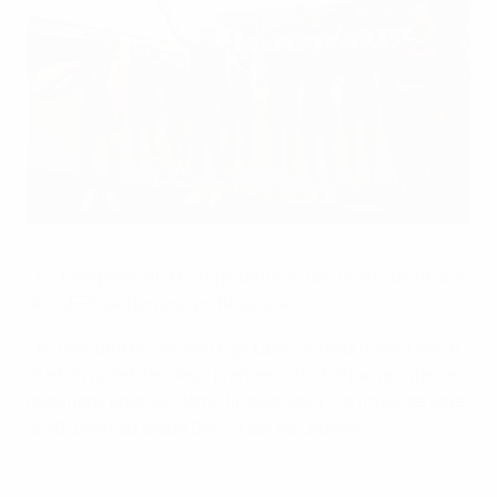
Les joueus ses fêtent leur titre
UEFA via Getty Images
Le Championnat d'Europe féminin des moins de 19 ans
de l'UEFA se termine en Belgique.
Les rencontres des deux groupes se disputaient les 18,
21 et 24 juillet, les deux premiers de chaque groupe se
qualifiant pour les demi-finales, jeudi. La finale se joue
le 30 juillet au stade Den Dreef de Louvain.
En deux minutes, Espagne 0-0 Allemagne (a.p., 3-2t.a.b.)