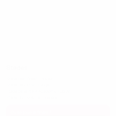
Stades
Stade Den Dreef, Louvain
Stade Leburton, Tubize
Stade de la RBFA Academy, Tubize
Stade du Tivoli, La Louvière
Où se joue la finale ?