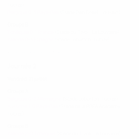
Tubize)
Belgique 0-3 Pays-Bas
(Stade Den Dreef, Louvain)
Groupe B
Tchéquie 0-1 France
(Stade du Tivoli, La Louvière )
Islande 0-3 Espagne
(Stade Leburton, Tubize)
Aïrine Fontaine, son but face à l'Espagne
Journée 2
Vendredi 21 juillet
Groupe A
Belgique 0-2 Allemagne
(Stade Leburton, Tubize)
Autriche 1-0 Pays-Bas
(Stade de la RBFA Academy,
Tubize)
Groupe B
Islande 2-0 Tchéquie
(Stade du Tivoli, La Louvière )