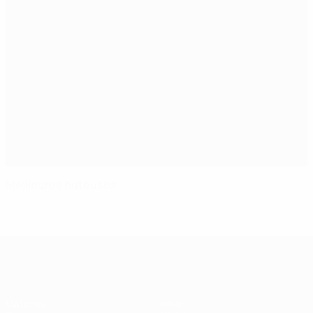
Meilleures buteuses
EURO féminin des moins de 19 ans d
Matches
Infos