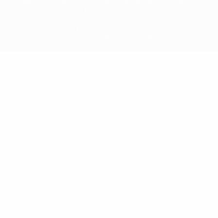
aux compétitions de l'UEFA sont protégés en tant que marques
et/ou droits d'auteur de l'UEFA. Toute utilisation de ces marques
déposées à des fins commerciales est interdite. L'utilisation de la
plate-forme UEFA.com implique que vous acceptez les Conditions
générales et les Dispositions en matière de vie privée.