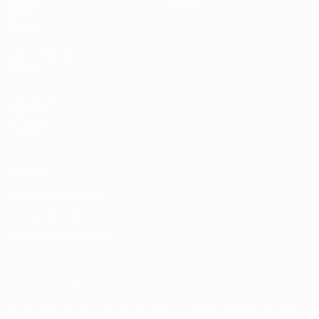
Tirages
Histoire
Vidéo
À propos
Équipes
LES SITES DE
L'UEFA
fr.UEFA.com
Fondation
UEFA pour
l'enfance
Vie privée
Conditions d'utilisation
Politique de cookies
Paramètres des cookies
© 1998-2026 UEFA. Tous droits réservés.
La désignation UEFA, le logo de l'UEFA et toutes les marques liées