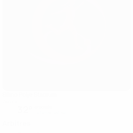
Bilino Polje Stadium
Zenica
32°
ensoleillé
Le terrain est sec
Arbitres