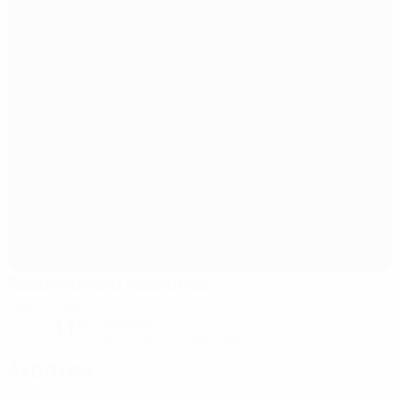
Raudondvario stadionas
Raudondvaris
11°
ensoleillé
Le terrain est impeccable
Arbitres