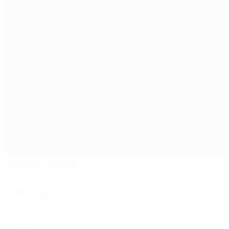
Rodney Parade
Newport
Arbitres
Arbitre
Lovisa Johansson
SWE
Arbitres assistant(e)s
Jilan Taher
SWE
Laura