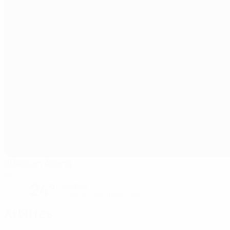
Elbasan Arena
Elbasan
24°
nuageux
Le terrain est impeccable
Arbitres