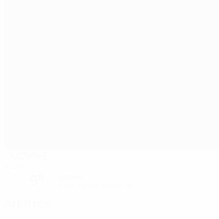
FK Chmel
Blšany
9°
nuageux
Le terrain est impeccable
Arbitres