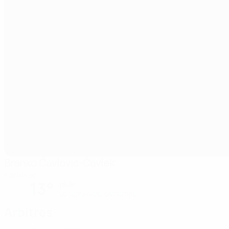
Branko Čavlović-Čavlek
Karlovac
13°
pluie
Le terrain est détrempé
Arbitres