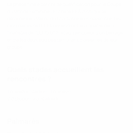
La phase finale servira de qualification pour la Coupe
du Monde Féminine U-17 de la FIFA 2025 qui se
déroulera au Maroc du 17 octobre au 8 novembre. Les
cinq places de l'UEFA reviendront aux quatre demi-
finalistes de l'EURO U17F et au vainqueur d'un barrage
entre les deux équipes terminant troisièmes de leur
groupe.
Quels stades accueillent les
rencontres ?
Tórsvøllur Stadium, Tórshavn
Við Djúpumýru, Klaksvík
Palmarès