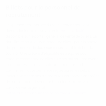
Billets pour le personnel de
recrutement
Les personnes chargée du recrutement peuvent
demander leurs billets via un
formulaire dédié
disponible sur le portail général de vente de billets. La
date limite pour les demandes de billets pour la phase
de groupes est de
deux semaines
avant le début du
tournoi. Une preuve d’éligibilité est requise pour
chaque commande de billets. Le portail rouvrira avant
les demi-finales et la finale une fois les matches
confirmés. Toute demande reçue après les délais
indiqués ne sera pas traitée et les personnes chargées
de recrutement devront acheter leurs billets via le
canal de vente général :
https://fsf.atgongumerki.fo/portal/wu17/event