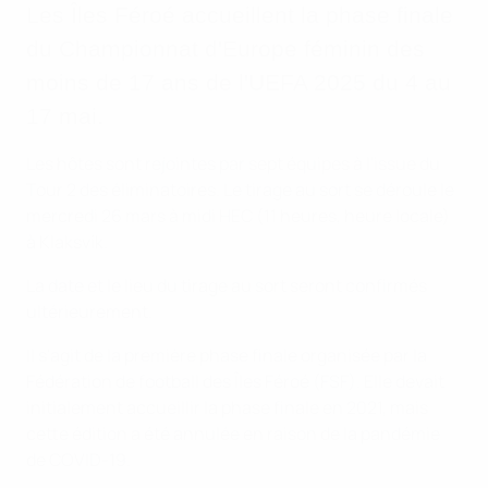
Les Îles Féroé accueillent la phase finale
du Championnat d'Europe féminin des
moins de 17 ans de l'UEFA 2025 du 4 au
17 mai.
Les hôtes sont rejointes par sept équipes à l'issue du
Tour 2 des éliminatoires. Le tirage au sort se déroule le
mercredi 26 mars à midi HEC (11 heures, heure locale)
à Klaksvík.
La date et le lieu du tirage au sort seront confirmés
ultérieurement.
Il s'agit de la première phase finale organisée par la
Fédération de football des Îles Féroé (FSF). Elle devait
initialement accueillir la phase finale en 2021, mais
cette édition a été annulée en raison de la pandémie
de COVID-19.