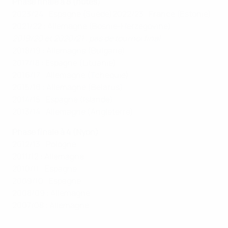
Phase finale à 8 (hôtes
)
2023/24 : Espagne (Suède)2022/23 : France (Estonie)
2021/22 : Allemagne (Bosnie-Herzégovine)
2019/20 et 2020/21 : pas de tournoi final
2018/19 : Allemagne (Bulgarie)
2017/18 : Espagne (Lituanie)
2016/17 : Allemagne (Tchéquie)
2015/16 : Allemagne (Bélarus)
2014/15 : Espagne (Islande)
2013/14 : Allemagne (Angleterre)
Phase finale à 4 (Nyon)
2012/13 : Pologne
2011/12 : Allemagne
2010/11 : Espagne
2009/10 : Espagne
2008/09 : Allemagne
2007/08 : Allemagne